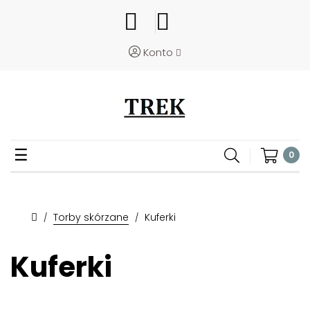
Konto
Toggle
☰
0
navigation
Torby skórzane
Kuferki
Kuferki