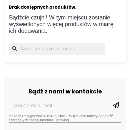
Brak dostępnych produktów.
Bądźcie czujni! W tym miejscu zostanie
wyświetlonych więcej produktów w miarę
ich dodawania.
search
Bądź z nami w kontakcie
Możesz zrezygnować w każdej chwili. W tym celu należy odnaleźć
szczegóły w naszej informacji prawnej.