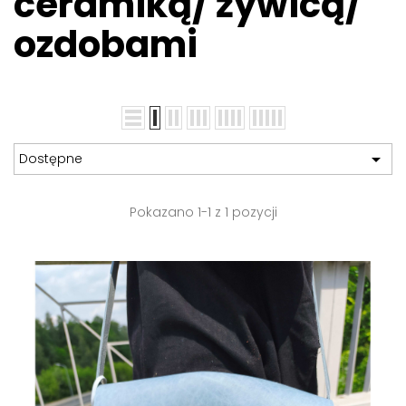
ceramiką/ żywicą/
ozdobami

Dostępne
Pokazano 1-1 z 1 pozycji