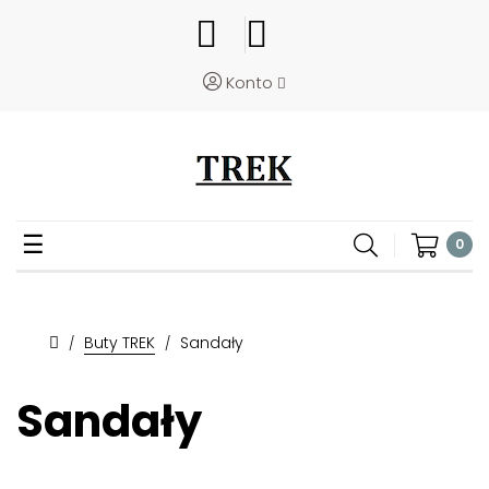
Konto
Toggle
☰
0
navigation
Buty TREK
Sandały
Sandały